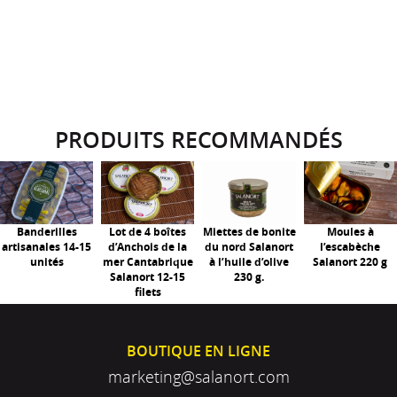
PRODUITS RECOMMANDÉS
Banderilles
Lot de 4 boîtes
Miettes de bonite
Moules à
artisanales 14-15
d’Anchois de la
du nord Salanort
l’escabèche
unités
mer Cantabrique
à l’huile d’olive
Salanort 220 g
Salanort 12-15
230 g.
filets
BOUTIQUE EN LIGNE
marketing@salanort.com