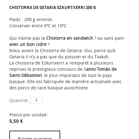
CHISTORRA DE GETARIA EZKURTXERRI 200 G
Poids : 200 g environ
Conserver entre 0ºC et 10ºC
Qui n’aime pas la
Chistorra en sandwich
? ou sans pain
avec un bon cidre
?
Nous avons la Chistorra de Getaria. Oui, parce qu’à
Getaria il n’y a pas que du poisson et du Txakoli.
La chistorra de Ezkurtxerri a remporté à plusieurs
reprises le prestigieux concours de S
anto Tomás de
Saint-Sébastien
, le plus important de tout le pays
basque. Elle est fabriquée de manière artisanale avec
des porcs de race basque autochtone
Quantité:
Precio por unidad:
5,50
€
Ajouter au panier