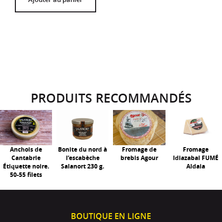
PRODUITS RECOMMANDÉS
Anchois de
Bonite du nord à
Fromage de
Fromage
Cantabrie
l’escabèche
brebis Agour
Idiazabal FUMÉ
Étiquette noire.
Salanort 230 g.
Aldaia
50-55 filets
BOUTIQUE EN LIGNE